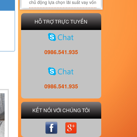
chủ động lựa chọn lãi suất vay vốn
HỖ TRỢ TRỰC TUYẾN
0986.541.935
0986.541.935
KẾT NỐI VỚI CHÚNG TÔI