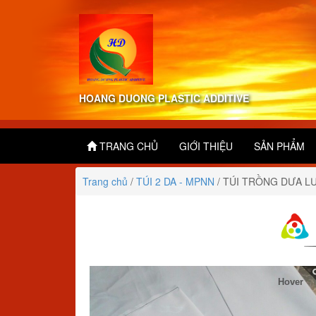
HOANG DUONG PLASTIC ADDITIVE
TRANG CHỦ
GIỚI THIỆU
SẢN PHẨM
Trang chủ
/
TÚI 2 DA - MPNN
/
TÚI TRỒNG DƯA L
Hover