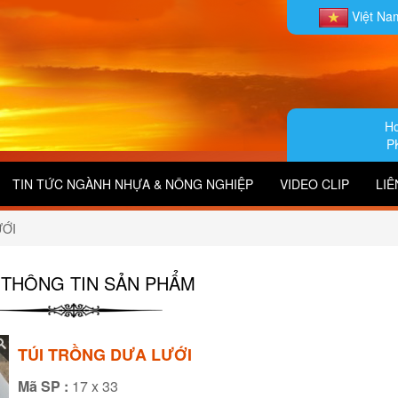
Việt N
Ho
P
TIN TỨC NGÀNH NHỰA & NÔNG NGHIỆP
VIDEO CLIP
LIÊ
ƯỚI
THÔNG TIN SẢN PHẨM
TÚI TRỒNG DƯA LƯỚI
Mã SP :
17 x 33