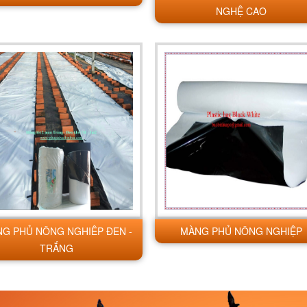
NGHỆ CAO
G PHỦ NÔNG NGHIÊP ĐEN -
MÀNG PHỦ NÔNG NGHIỆP
TRẮNG