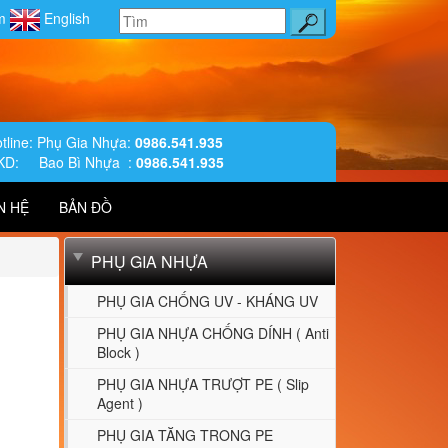
am
English
tline: Phụ Gia Nhựa:
0986.541.935
KD: Bao Bì Nhựa :
0986.541.935
N HỆ
BẢN ĐỒ
PHỤ GIA NHỰA
PHỤ GIA CHỐNG UV - KHÁNG UV
PHỤ GIA NHỰA CHỐNG DÍNH ( Anti
Block )
PHỤ GIA NHỰA TRƯỢT PE ( Slip
Agent )
PHỤ GIA TĂNG TRONG PE