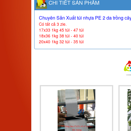
CHI TIẾT SẢN PHẨM
Chuyên Sản Xuất túi nhựa PE 2 da trồng cây, t
Có tất cả 3 zie.
17x33 1kg 45 túi - 47 túi
18x36 1kg 38 túi - 40 túi
20x40 1kg 32 túi - 35 túi