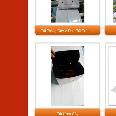
Túi Trồng Cây 2 Da - Túi Trồng...
Túi Ươm Cây