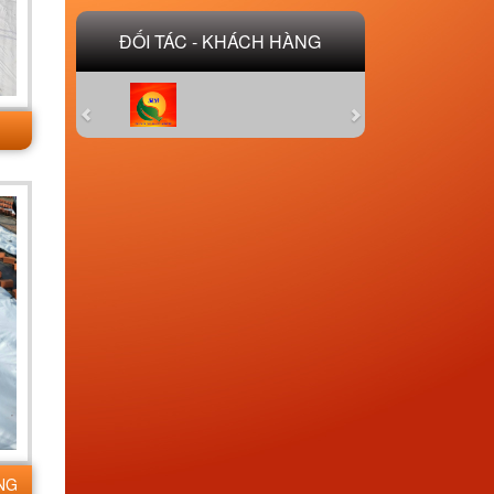
ĐỐI TÁC - KHÁCH HÀNG
Previous
Next
NG