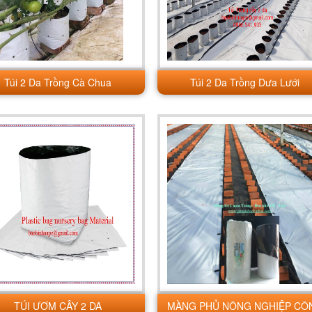
Túi 2 Da Trồng Cà Chua
Túi 2 Da Trồng Dưa Lưới
TÚI ƯƠM CÂY 2 DA
MÀNG PHỦ NÔNG NGHIỆP CÔ